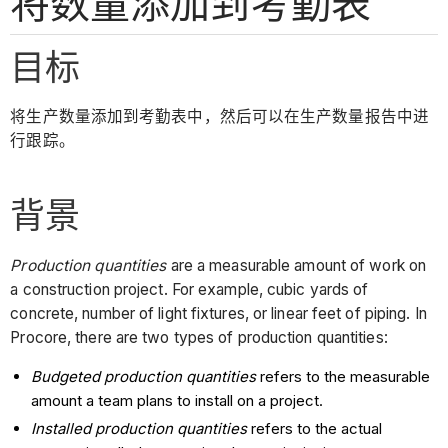
将数量添加到考勤表
目标
将生产数量添加到考勤表中，然后可以在生产数量报告中进
行跟踪。
背景
Production quantities
are
a measurable amount of work on
a construction project. For example, cubic yards of
concrete, number of light fixtures, or linear feet of piping. In
Procore, there are two types of production quantities:
Budgeted production quantities
refers to the measurable
amount a team plans to install on a project.
Installed production quantities
refers to the actual