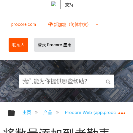
支持
procore.com
新加坡（简体中文）
联系人
登录 Procore 应用
扩展/隐缩全局层次
扩
主页
产品
Procore Web (app.procore.com