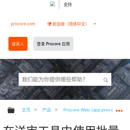
支持
procore.com
新加坡（简体中文）
联系人
登录 Procore 应用
扩展/隐缩全局层次
扩
主页
产品
Procore Web (app.procore.com