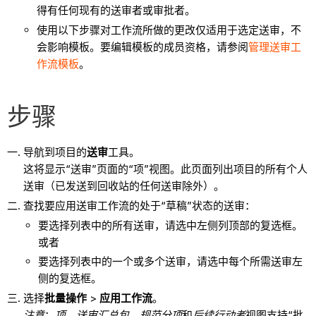
得有任何现有的送审者或审批者。
使用以下步骤对工作流所做的更改仅适用于选定送审，不
会影响模板。要编辑模板的成员资格，请参阅
管理送审工
作流模板
。
步骤
导航到项目的
送审
工具。
这将显示“送审”页面的“项”视图。此页面列出项目的所有个人
送审（已发送到回收站的任何送审除外）。
查找要应用送审工作流的处于“草稿”状态的送审：
要选择列表中的所有送审，请选中左侧列顶部的复选框。
或者
要选择列表中的一个或多个送审，请选中每个所需送审左
侧的复选框。
选择
批量操作
>
应用工作流
。
注意
：
项
、
送审汇总包
、
规范分项
和
后续行动者
视图支持“批