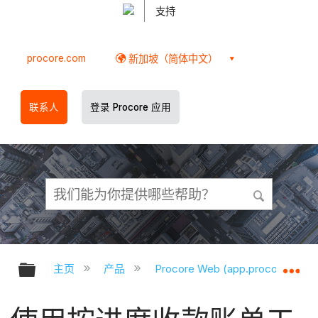
支持
procore.com
新加坡（简体中文）
联系人
登录 Procore 应用
扩展/隐缩全局层次
扩
主页
产品
Procore Web (app.procore.com