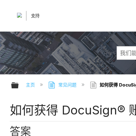
支持
扩展/隐缩全局层次
主页
常见问题
如何获得 DocuSi
如何获得 DocuSign®
答案