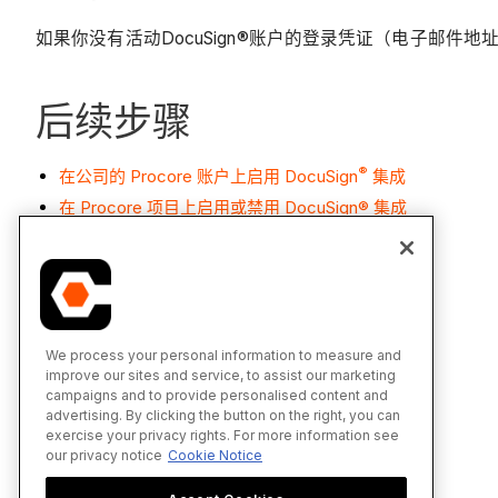
如果你没有活动DocuSign®账户的登录凭证（电子邮件
后续步骤
®
在公司的 Procore 账户上启用 DocuSign
集成
在 Procore 项目上启用或禁用 DocuSign® 集成
®
将你的 DocuSign
账户链接到 Procore 项目
另请参阅
We process your personal information to measure and
DocuSign®
improve our sites and service, to assist our marketing
campaigns and to provide personalised content and
advertising. By clicking the button on the right, you can
exercise your privacy rights. For more information see
our privacy notice
Cookie Notice