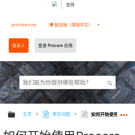
支持
procore.com
新加坡（简体中文）
联系人
登录 Procore 应用
扩展/隐缩全局层次
扩
主页
常见问题
如何开始使用Procore 