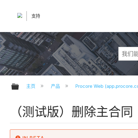
支持
扩展/隐缩全局层次
主页
产品
Procore Web (app.procore.
（测试版）删除主合同