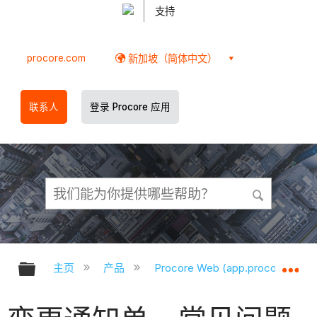
支持
procore.com
新加坡（简体中文）
联系人
登录 Procore 应用
扩展/隐缩全局层次
扩
主页
产品
Procore Web (app.procore.com