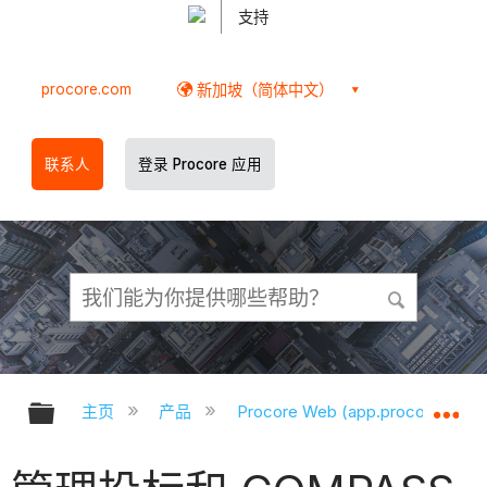
支持
procore.com
新加坡（简体中文）
联系人
登录 Procore 应用
扩展/隐缩全局层次
扩
主页
产品
Procore Web (app.procore.com