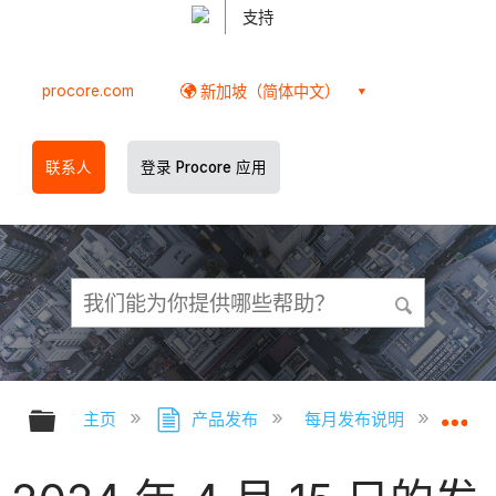
支持
procore.com
新加坡（简体中文）
联系人
登录 Procore 应用
扩展/隐缩全局层次
扩
主页
产品发布
每月发布说明
2