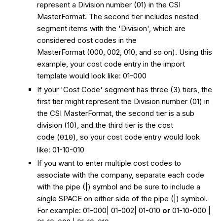
represent a Division number (01) in the CSI
MasterFormat. The second tier includes nested
segment items with the 'Division', which are
considered cost codes in the
MasterFormat (000, 002, 010, and so on). Using this
example, your cost code entry in the import
template would look like: 01-000
If your 'Cost Code' segment has three (3) tiers, the
first tier might represent the Division number (01) in
the CSI MasterFormat, the second tier is a sub
division (10), and the third tier is the cost
code (
), so your cost code entry would look
010
like: 01-10-010
If you want to enter multiple cost codes to
associate with the company, separate each code
with the pipe (|) symbol and be sure to include a
single SPACE on either side of the pipe (|) symbol.
For example: 01-000| 01-002| 01-010
or
01-10-000 |