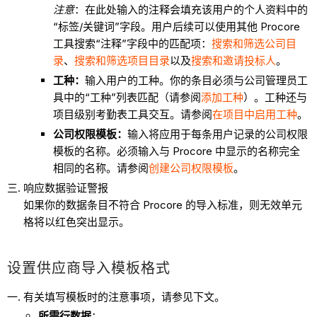
注意
：在此处输入的注释会填充该用户的个人资料中的
“标签/关键词”字段。用户后续可以使用其他 Procore
工具搜索“注释”字段中的匹配项：
搜索和筛选公司目
录
、
搜索和筛选项目目录
以及
搜索和邀请投标人
。
工种：
输入用户的工种。你的条目必须与公司管理员工
具中的“工种”列表匹配（请参阅
添加工种
）。工种还与
项目级别考勤表工具交互。请参阅
在项目中启用工种
。
公司权限模板：
输入将应用于每条用户记录的公司权限
模板的名称。必须输入与 Procore 中显示的名称完全
相同的名称。请参阅
创建公司权限模板
。
响应数据验证警报
如果你的数据条目不符合 Procore 的导入标准，则无效单元
格将以红色突出显示。
设置供应商导入模板格式
有关填写模板时的注意事项，请参见下文。
所需行数据
：