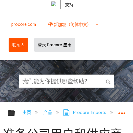
支持
procore.com
新加坡（简体中文）
联系人
登录 Procore 应用
扩展/隐缩全局层次
扩
主页
产品
Procore Imports
公司目录 