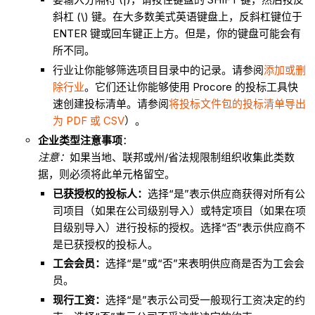
斜杠 (\) 键。在大多数美式英语键盘上，反斜杠键位于
ENTER 键或回车键正上方。但是，你的键盘可能会有
所不同。
行业让你能够筛选项目目录中的记录。请参阅
添加或删
除行业
。它们还让你能够使用 Procore 的投标工具快
速创建投标清单。请参阅
将投标文件包的投标清单导出
为 PDF 或 CSV
）。
企业类型注意事项
：
注意：
如果当地、联邦或州/省法规限制组织收集此类数
据，则必须将此单元格留空。
已获授权的投标人：
选择“是”表示供应商获得对所有公
司项目（如果在公司级别导入）或特定项目（如果在项
目级别导入）进行投标的授权。选择“否”表示供应商不
是已获授权的投标人。
工会会员：
选择“是”或“否”来表明供应商是否为工会会
员。
现行工资：
选择“是”表示公司受一般现行工资决定的约