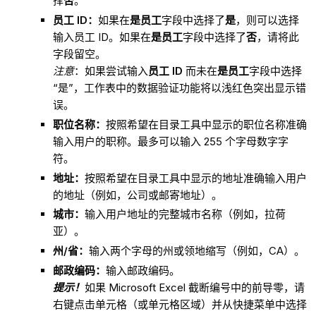
择
否
。
员工 ID：
如果在
是
员工
字段中选择了
是
，则可以选择
输入员工 ID。如果在
是员工
字段中选择了
否
，请将此
字段留空。
注意
：如果尝试输入
员工 ID
而未在
是员工
字段中选择
“是”，工作表中的数据验证功能将以浅红色突出显示错
误。
职位名称：
按照希望在目录工具中显示的职位名称准确
输入用户的职称。最多可以输入 255 个字母数字字
符。
地址：
按照希望在目录工具中显示的地址准确输入用户
的地址（例如，公司或邮寄地址）。
城市：
输入用户地址的完整城市名称（例如，拉荷
亚）。
州/省：
输入两个字母的州或领地缩写（例如，CA）。
邮政编码：
输入邮政编码。
提示！
如果 Microsoft Excel 截断编号中的前导零，请
右键点击单元格（或单元格区域）并从快捷菜单中选择