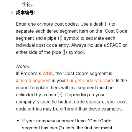
字符。
成本编号：
Enter one or more cost codes. Use a dash (-) to
separate each tiered segment item on the 'Cost Code'
segment and a pipe (|) symbol to separate each
individual cost code entry. Always include a SPACE on
either side of the pipe (|) symbol.
Notes:
In Procore's
WBS
, the 'Cost Code' segment is
a
tiered segment
in your
budget code structure
. In the
import template, tiers within a segment must be
delimited by a dash (-). Depending on your
company's specific budget code structure, your cost
code entries may be different than these examples:
If your company or project level 'Cost Code'
segment has two (2) tiers, the first tier might