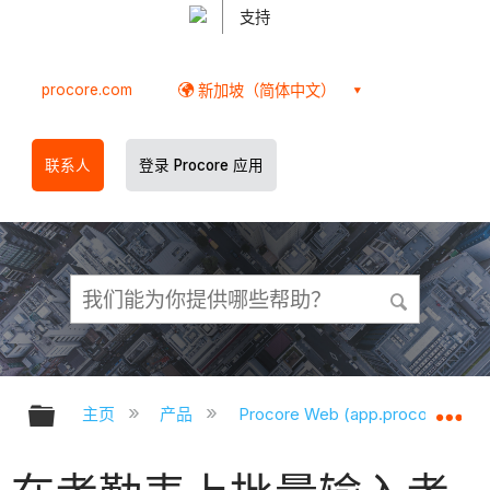
支持
procore.com
新加坡（简体中文）
联系人
登录 Procore 应用
扩展/隐缩全局层次
扩
主页
产品
Procore Web (app.procore.com