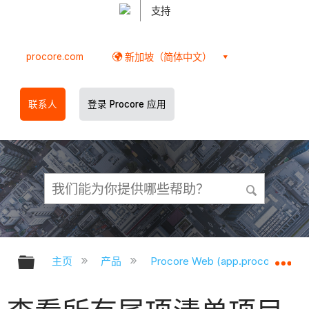
支持
procore.com
新加坡（简体中文）
联系人
登录 Procore 应用
扩展/隐缩全局层次
扩
主页
产品
Procore Web (app.procore.com