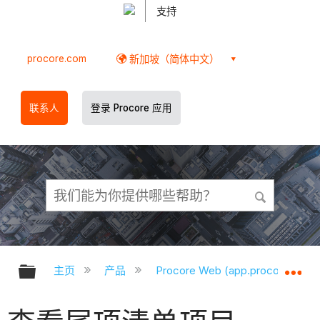
支持
procore.com
新加坡（简体中文）
联系人
登录 Procore 应用
扩展/隐缩全局层次
扩
主页
产品
Procore Web (app.procore.com