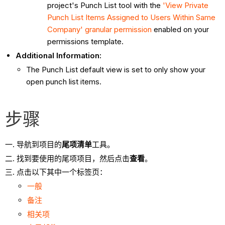
project's Punch List tool with the
'View Private
Punch List Items Assigned to Users Within Same
Company' granular permission
enabled on your
permissions template.
Additional Information:
The Punch List default view is set to only show your
open punch list items.
步骤
导航到项目的
尾项清单
工具。
找到要使用的尾项项目，然后点击
查看
。
点击以下其中一个标签页：
一般
备注
相关项