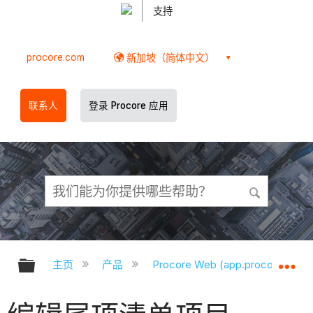
支持
procore.com
新加坡（简体中文）
联系人
登录 Procore 应用
扩展/隐缩全局层次
扩
主页
产品
Procore Web (app.procore.com