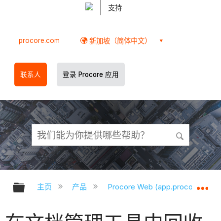
支持
procore.com
新加坡（简体中文）
联系人
登录 Procore 应用
扩展/隐缩全局层次
扩
主页
产品
Procore Web (app.procore.com