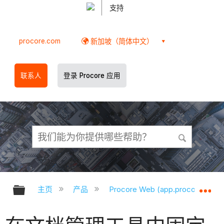
支持
procore.com
新加坡（简体中文）
联系人
登录 Procore 应用
扩展/隐缩全局层次
扩
主页
产品
Procore Web (app.procore.com