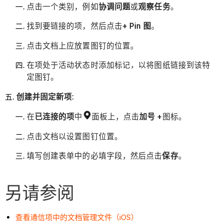
点击一个类别，例如
协调问题
或
观察任务
。
找到要链接的项，然后点击
+ Pin 图
。
点击文档上应放置图钉的位置。
在项处于活动状态时添加标记
，
以将图纸链接到该特
定图钉。
创建并固定新项
:
在
已连接的项
中
面板上，点击
加号 +
图标。
点击文档以设置图钉位置。
填写创建表单中的必填字段，然后点击
保存
。
另请参阅
查看通信项中的文档管理文件（iOS）