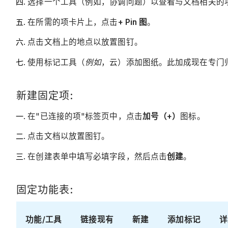
选择一个工具（例如，协调问题）以查看与文档相关的
在所需的项卡片上，点击
+ Pin 图
。
点击文档上的地点以放置图钉。
使用标记工具（
例如
，云）添加图纸。此加成现在专门
新建固定项:
在"已连接的项"标签页中，点击
加号（+）
图标。
点击文档以放置图钉。
在创建表单中填写必填字段，然后点击
创建
。
固定功能表:
功能/工具
链接现有
新建
添加标记
详