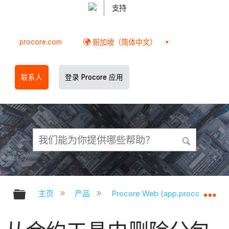
支持
procore.com
新加坡（简体中文）
联系人
登录 Procore 应用
扩展/隐缩全局层次
扩
主页
产品
Procore Web (app.procore.com