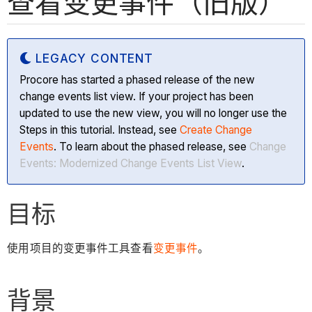
查看变更事件（旧版）
LEGACY CONTENT
Procore has started a phased release of the new
change events list view. If your project has been
updated to use the new view, you will no longer use the
Steps in this tutorial. Instead, see
Create Change
Events
. To learn about the phased release, see
Change
Events: Modernized Change Events List View
.
目标
使用项目的变更事件工具查看
变更事件
。
背景