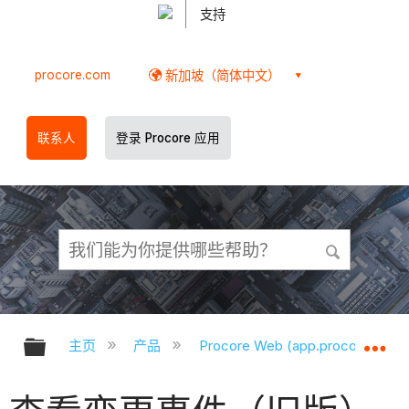
支持
procore.com
新加坡（简体中文）
联系人
登录 Procore 应用
扩展/隐缩全局层次
扩
主页
产品
Procore Web (app.procore.com