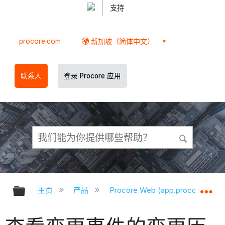
支持
procore.com
新加坡（简体中文）
联系人
登录 Procore 应用
扩展/隐缩全局层次
扩
主页
产品
Procore Web (app.procore.com