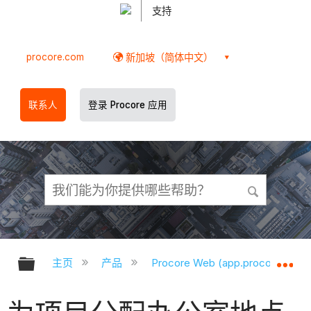
支持
procore.com
新加坡（简体中文）
联系人
登录 Procore 应用
扩展/隐缩全局层次
扩
主页
产品
Procore Web (app.procore.com