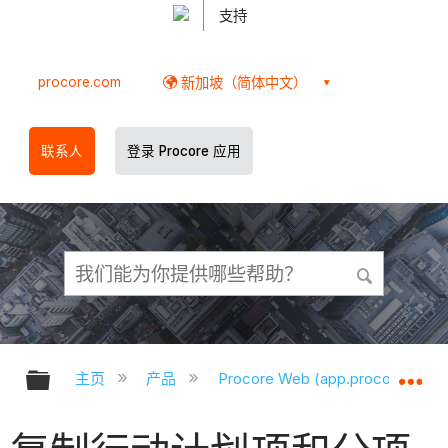
支持
procore.com
新加坡（简体中文）
联系人
登录 Procore 应用
扩展/隐缩全局层次
扩
主页
产品
Procore Web (app.procore.com