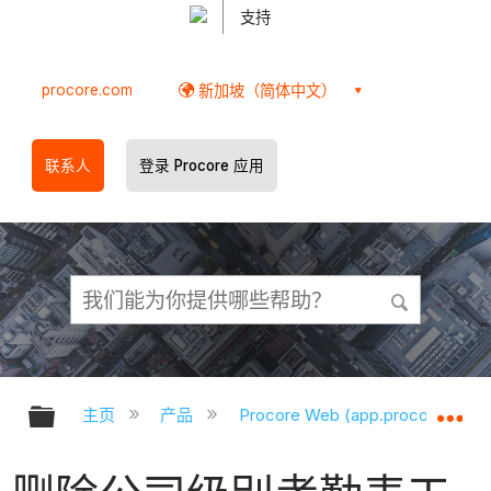
支持
procore.com
新加坡（简体中文）
联系人
登录 Procore 应用
扩展/隐缩全局层次
扩
主页
产品
Procore Web (app.procore.com