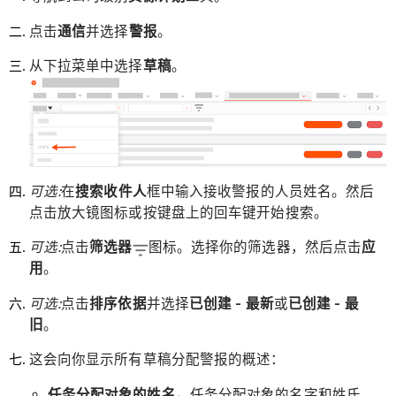
点击
通信
并选择
警报
。
从下拉菜单中选择
草稿
。
可选:
在
搜索收件人
框中输入接收警报的人员姓名。然后
点击放大镜图标或按键盘上的回车键开始搜索。
可选:
点击
筛选器
图标。选择你的筛选器，然后点击
应
用
。
可选:
点击
排序依据
并选择
已创建 - 最新
或
已创建 - 最
旧
。
这会向你显示所有草稿分配警报的概述：
任务分配对象的姓名。
任务分配对象的名字和姓氏。