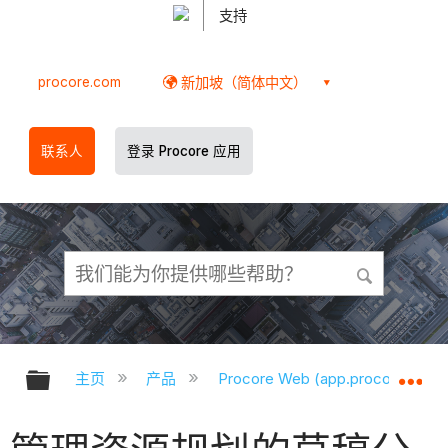
支持
procore.com
新加坡（简体中文）
联系人
登录 Procore 应用
扩展/隐缩全局层次
扩
主页
产品
Procore Web (app.procore.com