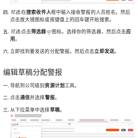
可选:
在
搜索收件人
框中输入接收警报的人员姓名。然后
点击放大镜图标或按键盘上的回车键开始搜索。
可选:
点击
筛选器
图标。选择你的筛选器，然后点击
应
用
。
立即找到要发送的分配警报。然后点击
立即发送
。
编辑草稿分配警报
导航到公司级别
资源计划
工具。
点击
通信
并选择
警报
。
从下拉菜单中选择
草稿
。