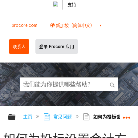
支持
procore.com
新加坡（简体中文）
联系人
登录 Procore 应用
扩展/隐缩全局层次
扩
主页
常见问题
如何为投标设置会计