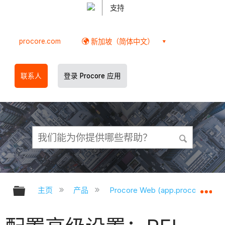
支持
procore.com
新加坡（简体中文）
联系人
登录 Procore 应用
扩展/隐缩全局层次
扩
主页
产品
Procore Web (app.procore.com