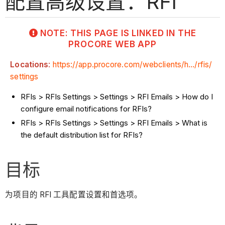
配置高级设置：RFI
NOTE: THIS PAGE IS LINKED IN THE
PROCORE WEB APP
Locations
:
https://app.procore.com/webclients/h.../rfis/
settings
RFIs > RFIs Settings > Settings > RFI Emails > How do I
configure email notifications for RFIs?
RFIs > RFIs Settings > Settings > RFI Emails > What is
the default distribution list for RFIs?
目标
为项目的 RFI 工具配置设置和首选项。