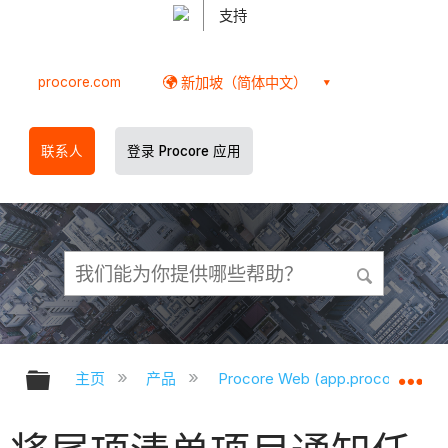
支持
procore.com
新加坡（简体中文）
联系人
登录 Procore 应用
扩展/隐缩全局层次
扩
主页
产品
Procore Web (app.procore.com