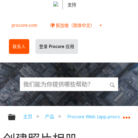
支持
procore.com
新加坡（简体中文）
联系人
登录 Procore 应用
扩展/隐缩全局层次
扩
主页
产品
Procore Web (app.procore.com