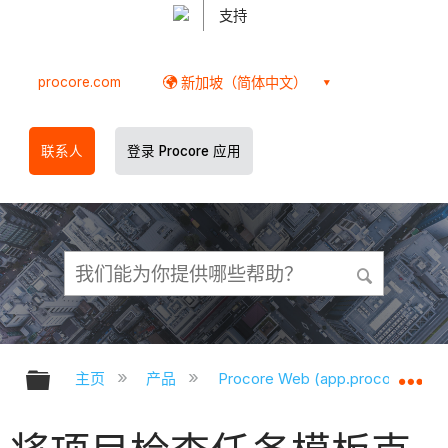
支持
procore.com
新加坡（简体中文）
联系人
登录 Procore 应用
扩展/隐缩全局层次
扩
主页
产品
Procore Web (app.procore.com