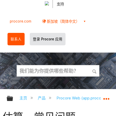
支持
procore.com
新加坡（简体中文）
联系人
登录 Procore 应用
扩展/隐缩全局层次
扩
主页
产品
Procore Web (app.procore.com