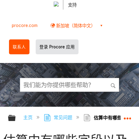
支持
procore.com
新加坡（简体中文）
联系人
登录 Procore 应用
扩展/隐缩全局层次
扩
主页
常见问题
估算中有哪些字段以