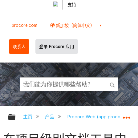
支持
procore.com
新加坡（简体中文）
联系人
登录 Procore 应用
扩展/隐缩全局层次
扩
主页
产品
Procore Web (app.procore.com