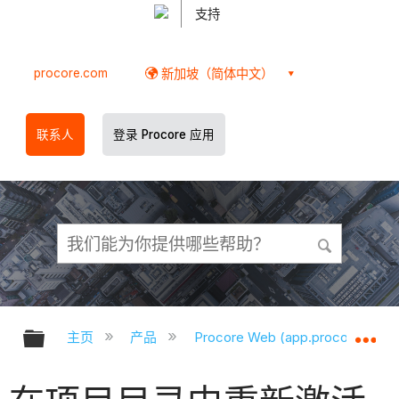
支持
procore.com
新加坡（简体中文）
联系人
登录 Procore 应用
扩展/隐缩全局层次
扩
主页
产品
Procore Web (app.procore.com