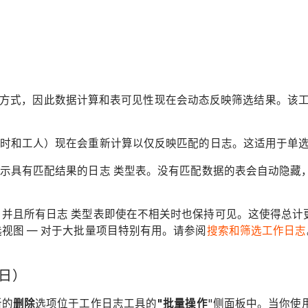
的方式，因此数据计算和表可见性现在会动态反映筛选结果。该
时和工人）现在会重新计算以仅反映匹配的日志。这适用于单
显示具有匹配结果的日志 类型表。没有匹配数据的表会自动隐藏
并且所有日志 类型表即使在不相关时也保持可见。这使得总计
视图 — 对于大批量项目特别有用。请参阅
搜索和筛选工作日志
 日）
新的
删除
选项位于工作日志工具的
"批量操作
"侧面板中。当你使