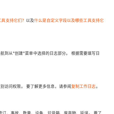
工具支持它们？
以及
什么是自定义字段以及哪些工具支持它
航到从"创建"菜单中选择的日志部分。 根据需要填写日
员级别访问权限。 要了解更多信息，请参阅
复制工作日志
。
修订、事故、数量、设备、垃圾箱、废弃物、延误。 要了