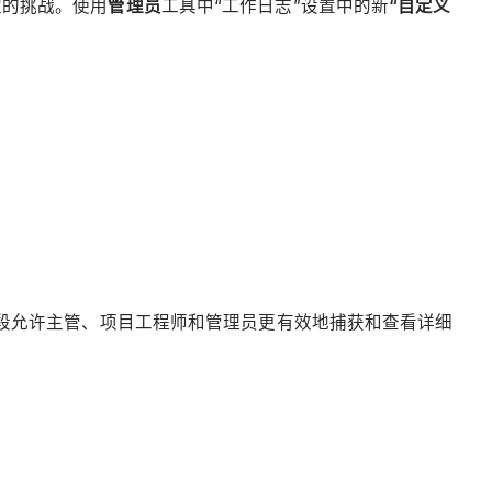
定的挑战。使用
管理员
工具中“工作日志”设置中的新
“自定义
段允许主管、项目工程师和管理员更有效地捕获和查看详细