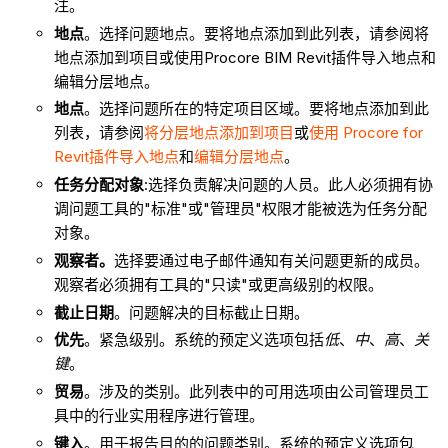
注。
地点
。选择问题地点。要将地点添加到此列表，请参阅将
地点添加到项目或使用Procore BIM Revit插件导入地点和
编辑分层地点。
地点
。选择问题所在的特定项目区域。要将地点添加到此
列表，请参阅
将分层地点添加到项目
或
使用 Procore for
Revit插件导入地点
和
编辑分层地点
。
任务分配对象
:选择负责解决问题的人员。此人必须拥有协
调问题工具的"标准"或"管理员"权限才能被选为任务分配
对象。
观察者。
选择要通过电子邮件通知有关问题更新的成员。
观察者必须拥有工具的"只读"或更高级别的权限。
截止日期
。问题解决的目标截止日期。
优先
。紧急级别。系统的预定义选项包括
低
、
中
、
高
、
关
键
。
贸易
。涉及的类别。此列表中的可用选项由公司管理员工
具中的行业实用程序进行管理。
键入
。用于报告目的的问题类别。系统的预定义选项包