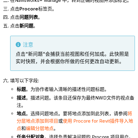
在Navisworks® Manage 中，转到正确的视图并添加标记。
点击
Procore
标签页。
点击
问题列表
。
点击
新问题
。
注意
点击"新问题"会捕获当前视图和任何加成。此快照是
实时快照，并会根据你所做的任何更改自动更新。
填写以下字段:
标题
。为协作者输入清晰的描述性问题标题。
描述
。描述问题。该条目还保存为最终NWD文件的视点备
注。
地点
。选择问题地点。要将地点添加到此列表，请参阅
将
分层地点添加到项目
或
使用 Procore for Revit插件导入地
点
和
编辑分层地点
。
任务分配对象
。选择负责解决问题的 Procore 项目用户。