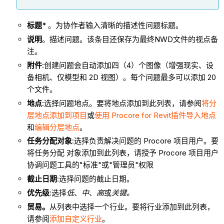
标题*
。为协作者输入清晰的描述性问题标题。
说明
。描述问题。该条目还保存为最终NWD文件的视点备
注。
附件
:创建问题会自动添加四（4）个图像（增强现实、设
备相机、仅模型和 2D 视图）。每个问题最多可以添加 20
个文件。
地点
:选择问题地点。要将地点添加到此列表，请参阅
将分
层地点添加到项目
或
使用 Procore for Revit插件导入地点
和
编辑分层地点
。
任务分配对象
:选择负责解决问题的 Procore 项目用户。要
将任务分配 对象添加到此列表，请授予 Procore 项目用户
协调问题工具的"标准"或"管理员"权限
截止日期
:选择问题的截止日期。
优先级
:选择
低
、
中
、
高
或
关键。
贸易。
从列表中选择一个行业。要将行业添加到此列表，
请参阅
添加自定义行业
。