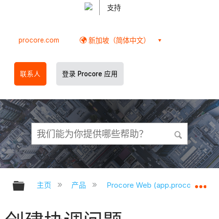
支持
procore.com
新加坡（简体中文）
联系人
登录 Procore 应用
扩展/隐缩全局层次
扩
主页
产品
Procore Web (app.procore.com