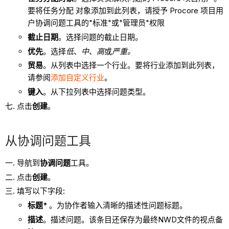
要将任务分配 对象添加到此列表，请授予 Procore 项目用
户协调问题工具的"标准"或"管理员"权限
截止日期
。选择问题的截止日期。
优先
。选择
低
、
中
、
高
或
严重。
贸易
。从列表中选择一个行业。要将行业添加到此列表，
请参阅
添加自定义行业
。
键入
。从下拉列表中选择问题类型。
点击
创建
。
从协调问题工具
导航到
协调问题
工具。
点击
创建
。
填写以下字段:
标题*
。为协作者输入清晰的描述性问题标题。
描述
。描述问题。该条目还保存为最终NWD文件的视点备