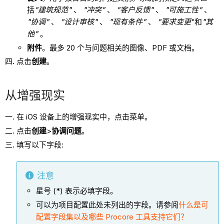
括
"建筑规范"
、
"冲突"
、
"客户反馈"
、
"可施工性"
、
"协调"
、
"设计审核"
、
"现有条件"
、
"要求变更
"和
"其
他"
。
附件
。最多 20 个与问题相关的图像、PDF 或文档。
点击
创建
。
从增强现实
在 iOS 设备上的增强现实中，点击菜单。
点击
创建
>
协调问题
。
填写以下字段:
注意
星号 (*) 表示必填字段。
可以为项目配置此处未列出的字段。请参阅
什么是可
配置字段集以及哪些 Procore 工具支持它们？