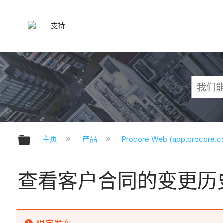
支持
扩展/隐缩全局层次
主页
产品
Procore Web (app.procore.
查看客户合同的变更历