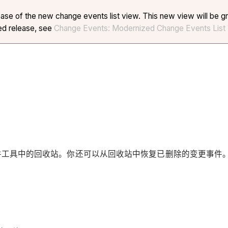
se of the new change events list view. This new view will be gr
ed release, see
Change Events: Modernized Change Events List
件工具中的回收站。你还可以从回收站中恢复已删除的变更事件