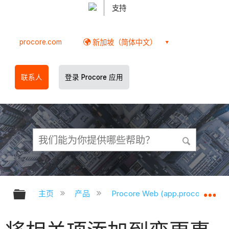
支持
procore.com
新加坡（简体中文）
联系人
登录 Procore 应用
扩展/隐缩全局层次
扩
主页
产品
Procore Web (app.procore.com