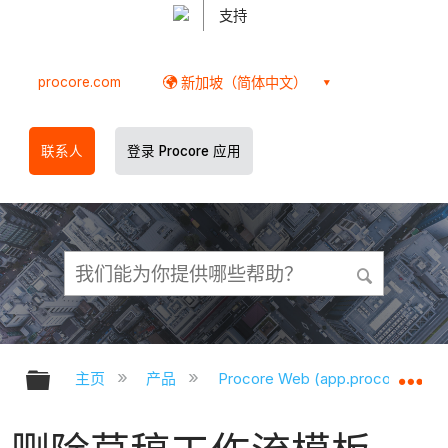
支持
procore.com
新加坡（简体中文）
联系人
登录 Procore 应用
扩展/隐缩全局层次
扩
主页
产品
Procore Web (app.procore.com