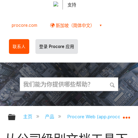
支持
procore.com
新加坡（简体中文）
联系人
登录 Procore 应用
扩展/隐缩全局层次
扩
主页
产品
Procore Web (app.procore.com