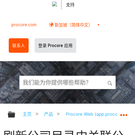
支持
procore.com
新加坡（简体中文）
联系人
登录 Procore 应用
扩展/隐缩全局层次
扩
主页
产品
Procore Web (app.procore.com