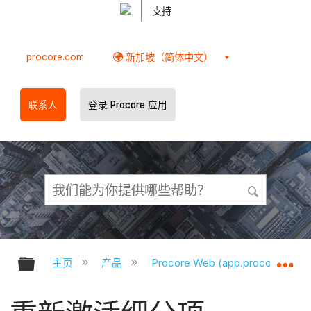
支持
procore.com
新加坡（简体中文）
联系人
登录 Procore 应用
扩展/隐缩全局层次
扩
主页
产品
Procore Web (app.procore.com