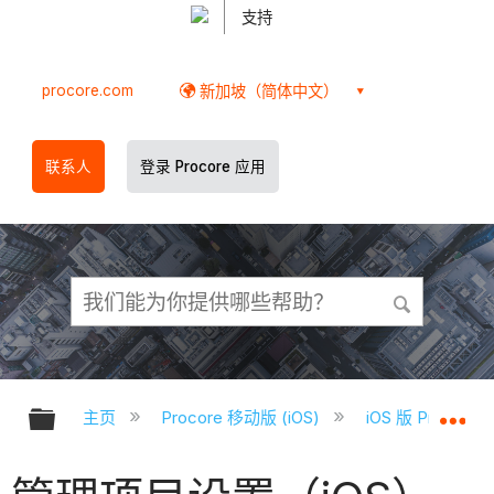
支持
procore.com
新加坡（简体中文）
联系人
登录 Procore 应用
扩展/隐缩全局层次
扩
主页
Procore 移动版 (iOS)
iOS 版 Proco