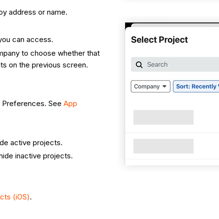
t by address or name.
 you can access.
mpany to choose whether that
lts on the previous screen.
pp Preferences. See
App
e active projects.
ide inactive projects.
ects (iOS)
.