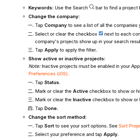
Keywords
: Use the Search
bar to find a projec
Change the company
:
Tap
Company
to see a list of all the companies
Select or clear the checkbox
next to each co
company's projects show up in your search resu
Tap
Apply
to apply the filter.
Show active or inactive projects:
Note:
Inactive projects must be enabled in your A
Preferences (iOS).
Tap
Status
.
Mark or clear the
Active
checkbox to show or hid
Mark or clear the
Inactive
checkbox to show or h
Tap
Done
.
Change the sort method
:
Tap
Sort
to see your sort options. See
Sort Proj
Select your preference and tap
Apply
.