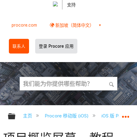
支持
procore.com
新加坡（简体中文）
联系人
登录 Procore 应用
扩展/隐缩全局层次
扩
主页
Procore 移动版 (iOS)
iOS 版 Proco