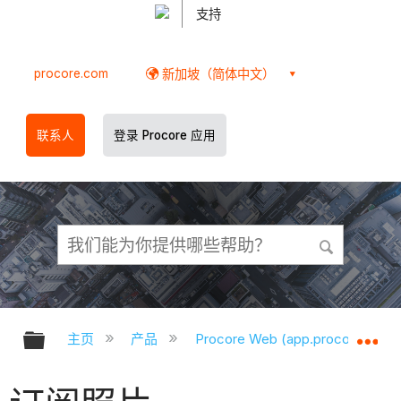
支持
procore.com
新加坡（简体中文）
联系人
登录 Procore 应用
扩展/隐缩全局层次
扩
主页
产品
Procore Web (app.procore.com