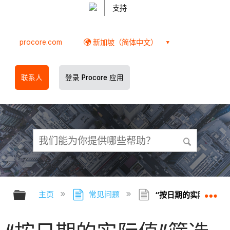
支持
procore.com
新加坡（简体中文）
联系人
登录 Procore 应用
扩展/隐缩全局层次
扩
主页
常见问题
“按日期的实际值”筛