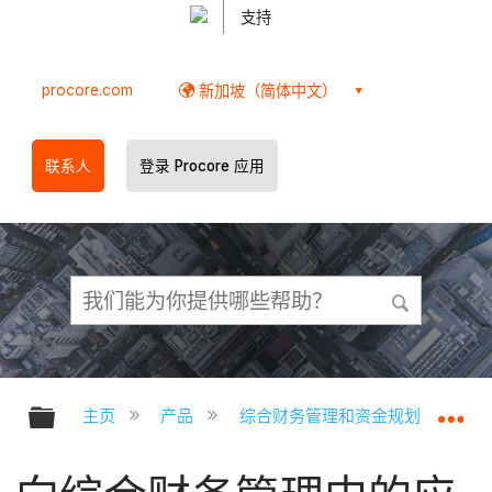
支持
procore.com
新加坡（简体中文）
联系人
登录 Procore 应用
扩展/隐缩全局层次
扩
主页
产品
综合财务管理和资金规划
综