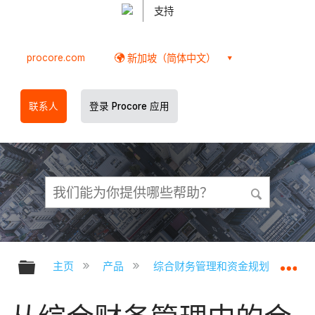
支持
procore.com
新加坡（简体中文）
联系人
登录 Procore 应用
扩展/隐缩全局层次
扩
主页
产品
综合财务管理和资金规划
综