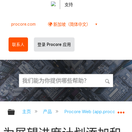
支持
procore.com
新加坡（简体中文）
联系人
登录 Procore 应用
扩展/隐缩全局层次
扩
主页
产品
Procore Web (app.procore.com